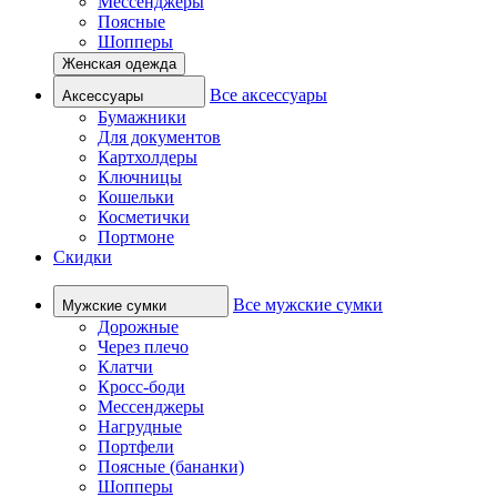
Мессенджеры
Поясные
Шопперы
Женская одежда
Все аксессуары
Аксессуары
Бумажники
Для документов
Картхолдеры
Ключницы
Кошельки
Косметички
Портмоне
Скидки
Все мужские сумки
Мужские сумки
Дорожные
Через плечо
Клатчи
Кросс-боди
Мессенджеры
Нагрудные
Портфели
Поясные (бананки)
Шопперы